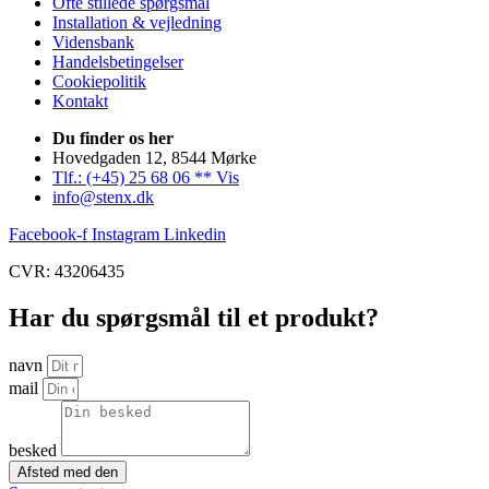
Ofte stillede spørgsmål
Installation & vejledning
Vidensbank
Handelsbetingelser
Cookiepolitik
Kontakt
Du finder os her
Hovedgaden 12, 8544 Mørke
Tlf.: (+45) 25 68 06 ** Vis
info@stenx.dk
Facebook-f
Instagram
Linkedin
CVR: 43206435
Har du spørgsmål til et produkt?
navn
mail
besked
Afsted med den