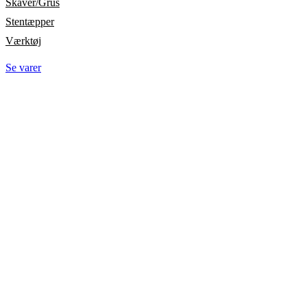
Skaver/Grus
Stentæpper
Værktøj
Se varer