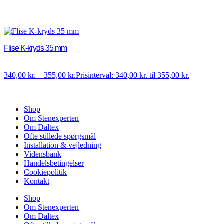
Flise K-kryds 35 mm
340,00
kr.
–
355,00
kr.
Prisinterval: 340,00 kr. til 355,00 kr.
Shop
Om Stenexperten
Om Daltex
Ofte stillede spørgsmål
Installation & vejledning
Vidensbank
Handelsbetingelser
Cookiepolitik
Kontakt
Shop
Om Stenexperten
Om Daltex