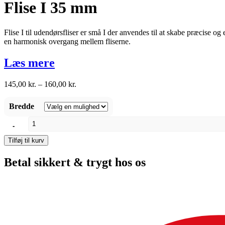
Flise I 35 mm
Flise I til udendørsfliser er små I der anvendes til at skabe præcise og 
en harmonisk overgang mellem fliserne.
Læs mere
Prisinterval:
145,00
kr.
–
160,00
kr.
145,00 kr.
til
Bredde
160,00 kr.
Flise
-
I
35
Tilføj til kurv
mm
antal
Betal sikkert & trygt hos os