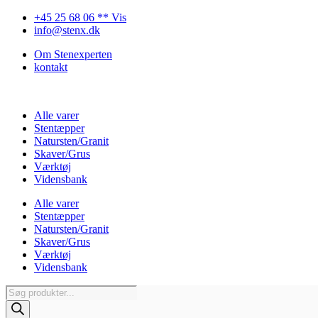
Videre
+45 25 68 06 ** Vis
til
info@stenx.dk
indhold
Om Stenexperten
kontakt
Alle varer
Stentæpper
Natursten/Granit
Skaver/Grus
Værktøj
Vidensbank
Alle varer
Stentæpper
Natursten/Granit
Skaver/Grus
Værktøj
Vidensbank
Products
search