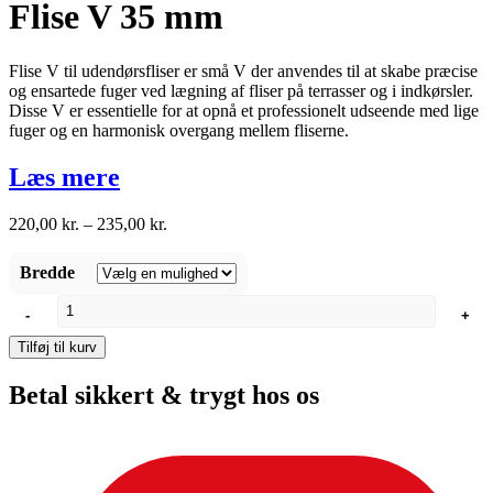
Flise V 35 mm
Flise V til udendørsfliser er små V der anvendes til at skabe præcise
og ensartede fuger ved lægning af fliser på terrasser og i indkørsler.
Disse V er essentielle for at opnå et professionelt udseende med lige
fuger og en harmonisk overgang mellem fliserne.
Læs mere
Prisinterval:
220,00
kr.
–
235,00
kr.
220,00 kr.
til
Bredde
235,00 kr.
Flise
-
+
V
35
Tilføj til kurv
mm
antal
Betal sikkert & trygt hos os