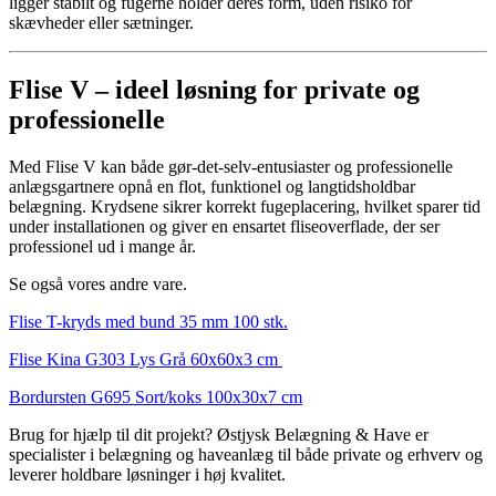
ligger stabilt og fugerne holder deres form, uden risiko for
skævheder eller sætninger.
Flise V – ideel løsning for private og
professionelle
Med Flise V kan både gør-det-selv-entusiaster og professionelle
anlægsgartnere opnå en flot, funktionel og langtidsholdbar
belægning. Krydsene sikrer korrekt fugeplacering, hvilket sparer tid
under installationen og giver en ensartet fliseoverflade, der ser
professionel ud i mange år.
Se også vores andre vare.
Flise T-kryds med bund 35 mm 100 stk.
Flise Kina G303 Lys Grå 60x60x3 cm
Bordursten G695 Sort/koks 100x30x7 cm
Brug for hjælp til dit projekt? Østjysk Belægning & Have er
specialister i belægning og haveanlæg til både private og erhverv og
leverer holdbare løsninger i høj kvalitet.