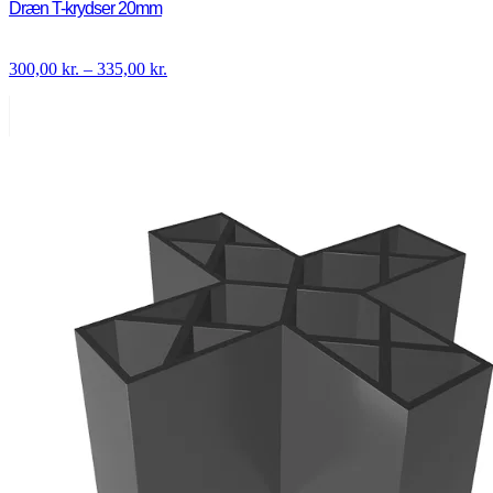
Dræn T-krydser 20mm
Prisinterval:
300,00
kr.
–
335,00
kr.
300,00 kr.
til
335,00 kr.