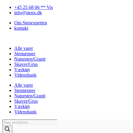
Videre
+45 25 68 06 ** Vis
til
info@stenx.dk
indhold
Om Stenexperten
kontakt
Alle varer
Stentæpper
Natursten/Granit
Skaver/Grus
Værktøj
Vidensbank
Alle varer
Stentæpper
Natursten/Granit
Skaver/Grus
Værktøj
Vidensbank
Products
search