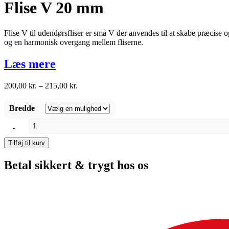
Flise V 20 mm
Flise V til udendørsfliser er små V der anvendes til at skabe præcise og
og en harmonisk overgang mellem fliserne.
Læs mere
Prisinterval:
200,00
kr.
–
215,00
kr.
200,00 kr.
til
Bredde
215,00 kr.
Flise
-
V
20
Tilføj til kurv
mm
antal
Betal sikkert & trygt hos os