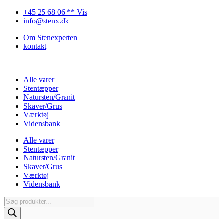
Videre
+45 25 68 06 ** Vis
til
info@stenx.dk
indhold
Om Stenexperten
kontakt
Alle varer
Stentæpper
Natursten/Granit
Skaver/Grus
Værktøj
Vidensbank
Alle varer
Stentæpper
Natursten/Granit
Skaver/Grus
Værktøj
Vidensbank
Products
search