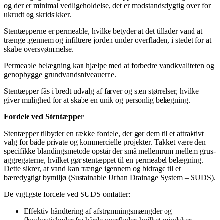
og der er minimal vedligeholdelse, det er modstandsdygtig over for
ukrudt og skridsikker.
Stentæpperne er permeable, hvilke betyder at det tillader vand at
trænge igennem og infiltrere jorden under overfladen, i stedet for at
skabe oversvømmelse.
Permeable belægning kan hjælpe med at forbedre vandkvaliteten og
genopbygge grundvandsniveauerne.
Stentæpper fås i bredt udvalg af farver og sten størrelser, hvilke
giver mulighed for at skabe en unik og personlig belægning.
Fordele ved Stentæpper
Stentæpper tilbyder en række fordele, der gør dem til et attraktivt
valg for både private og kommercielle projekter. Takket være den
specifikke blandingsmetode opstår der små mellemrum mellem grus-
aggregaterne, hvilket gør stentæppet til en permeabel belægning.
Dette sikrer, at vand kan trænge igennem og bidrage til et
bæredygtigt bymiljø (Sustainable Urban Drainage System – SUDS).
De vigtigste fordele ved SUDS omfatter:
Effektiv håndtering af afstrømningsmængder og
flowhastigheder fra hårde overflader, hvilket mindsker