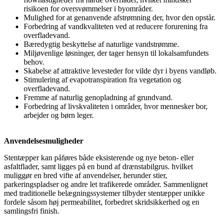
risikoen for oversvømmelser i byområder.
Mulighed for at genanvende afstrømning der, hvor den opstår.
Forbedring af vandkvaliteten ved at reducere forurening fra
overfladevand.
Bæredygtig beskyttelse af naturlige vandstrømme.
Miljøvenlige løsninger, der tager hensyn til lokalsamfundets
behov.
Skabelse af attraktive levesteder for vilde dyr i byens vandløb.
Stimulering af evapotranspiration fra vegetation og
overfladevand.
Fremme af naturlig genopladning af grundvand.
Forbedring af livskvaliteten i områder, hvor mennesker bor,
arbejder og børn leger.
Anvendelsesmuligheder
Stentæpper kan påføres både eksisterende og nye beton- eller
asfaltflader, samt ligges på en bund af drænstabilgrus. hvilket
muliggør en bred vifte af anvendelser, herunder stier,
parkeringspladser og andre let trafikerede områder. Sammenlignet
med traditionelle belægningssystemer tilbyder stentæpper unikke
fordele såsom høj permeabilitet, forbedret skridsikkerhed og en
samlingsfri finish.