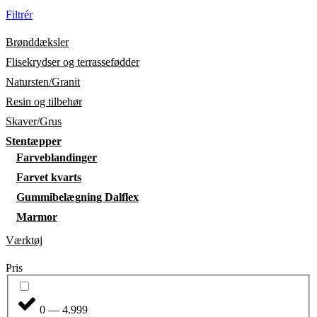
Filtrér
Brønddæksler
Flisekrydser og terrassefødder
Natursten/Granit
Resin og tilbehør
Skaver/Grus
Stentæpper
Farveblandinger
Farvet kvarts
Gummibelægning Dalflex
Marmor
Værktøj
Pris
0 — 4.999