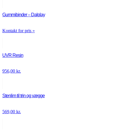
Gummibinder – Dalplay
Kontakt for pris »
UVR Resin
956,00
kr.
Stenlim til trin og vægge
569,00
kr.