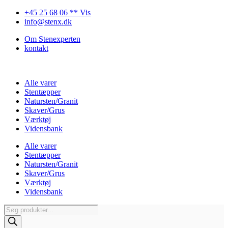
Videre
+45 25 68 06 ** Vis
til
info@stenx.dk
indhold
Om Stenexperten
kontakt
Alle varer
Stentæpper
Natursten/Granit
Skaver/Grus
Værktøj
Vidensbank
Alle varer
Stentæpper
Natursten/Granit
Skaver/Grus
Værktøj
Vidensbank
Products
search