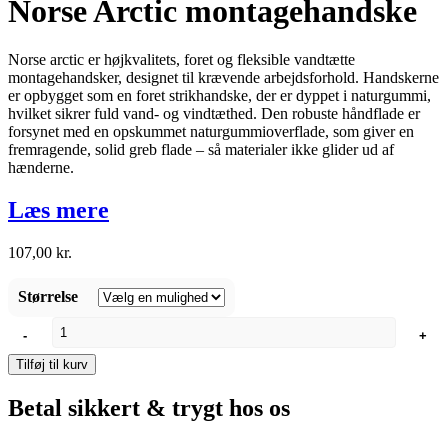
Norse Arctic montagehandske
Norse arctic er højkvalitets, foret og fleksible vandtætte
montagehandsker, designet til krævende arbejdsforhold. Handskerne
er opbygget som en foret strikhandske, der er dyppet i naturgummi,
hvilket sikrer fuld vand- og vindtæthed. Den robuste håndflade er
forsynet med en opskummet naturgummioverflade, som giver en
fremragende, solid greb flade – så materialer ikke glider ud af
hænderne.
Læs mere
107,00
kr.
Størrelse
Norse
-
+
Arctic
montagehandske
Tilføj til kurv
antal
Betal sikkert & trygt hos os