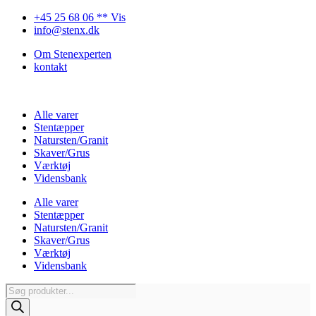
Videre
+45 25 68 06 ** Vis
til
info@stenx.dk
indhold
Om Stenexperten
kontakt
Alle varer
Stentæpper
Natursten/Granit
Skaver/Grus
Værktøj
Vidensbank
Alle varer
Stentæpper
Natursten/Granit
Skaver/Grus
Værktøj
Vidensbank
Products
search