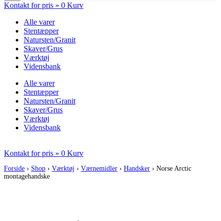
Kontakt for pris »
0
Kurv
Alle varer
Stentæpper
Natursten/Granit
Skaver/Grus
Værktøj
Vidensbank
Alle varer
Stentæpper
Natursten/Granit
Skaver/Grus
Værktøj
Vidensbank
Kontakt for pris »
0
Kurv
Forside
›
Shop
›
Værktøj
›
Værnemidler
›
Handsker
›
Norse Arctic
montagehandske