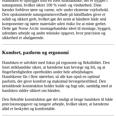
Handsken er opbygget som en foret strikhandske, der er dyppet i
naturgummi, hvilket sikrer 100 % vand- og vindtæthed. Dine
hænder forbliver tørre og varme, selv under ekstreme vejrforhold.
Den opskummede naturgummioverflade på håndfladen giver et
solidt og sikkert greb, hvilket gør det nemt at håndtere både små
komponenter og større materialer uden risiko for at miste grebet.
Dette gør Norse Arctic montagehandske ideel til montage, byggeri,
udendørs arbejde og andre tekniske opgaver, hvor præcision og
sikkerhed er altafgørende.
Komfort, pasform og ergonomi
Handsken er udviklet med fokus på ergonomi og fleksibilitet. Den
foret strikhandske sikrer, at hænderne kan bevæge sig frit, og at
fingerfærdigheden opretholdes under hele arbejdsdagen.
Handskerne fås i flere størrelser, så alle kan opnå en optimal
pasform, der giver komfort og maksimal bevægelsesfrihed. Den
tætsiddende konstruktion holder kulde og fugt ude, samtidig med at
handsken sidder sikkert om hånden.
Den fleksible konstruktion gør det muligt at bruge handsken til både
præcisionsopgaver og tungere arbejde, hvilket sikrer, at hænderne
altid er beskyttet og komfortable.