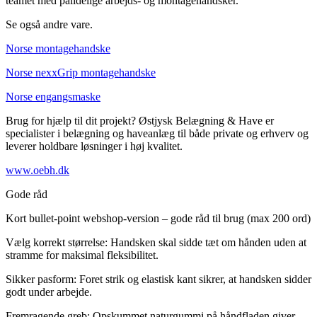
teamet med pålidelige arbejds- og montagehandsker.
Se også andre vare.
Norse montagehandske
Norse nexxGrip montagehandske
Norse engangsmaske
Brug for hjælp til dit projekt? Østjysk Belægning & Have er
specialister i belægning og haveanlæg til både private og erhverv og
leverer holdbare løsninger i høj kvalitet.
www.oebh.dk
Gode råd
Kort bullet-point webshop-version – gode råd til brug (max 200 ord)
Vælg korrekt størrelse: Handsken skal sidde tæt om hånden uden at
stramme for maksimal fleksibilitet.
Sikker pasform: Foret strik og elastisk kant sikrer, at handsken sidder
godt under arbejde.
Fremragende greb: Opskummet naturgummi på håndfladen giver