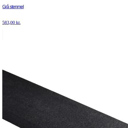
Grå stenmel
583,00
kr.