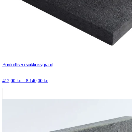
Bordurfliser i sort/koks granit
Prisinterval:
412,00
kr.
–
8.140,00
kr.
412,00 kr.
til
8.140,00 kr.