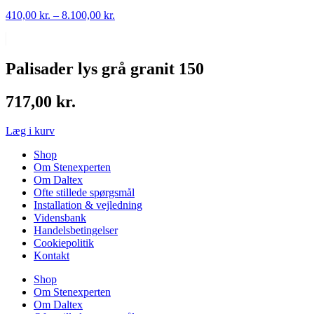
Prisinterval:
410,00
kr.
–
8.100,00
kr.
410,00 kr.
til
8.100,00 kr.
Palisader lys grå granit 150
717,00
kr.
Læg i kurv
Shop
Om Stenexperten
Om Daltex
Ofte stillede spørgsmål
Installation & vejledning
Vidensbank
Handelsbetingelser
Cookiepolitik
Kontakt
Shop
Om Stenexperten
Om Daltex