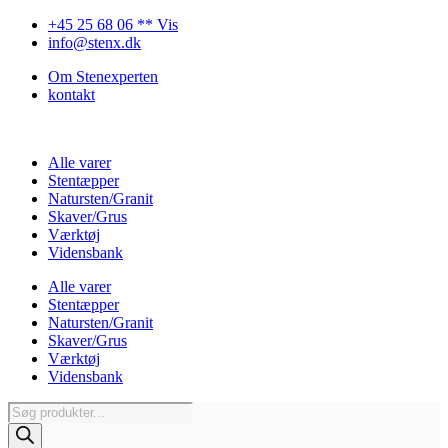
Videre
+45 25 68 06 ** Vis
til
info@stenx.dk
indhold
Om Stenexperten
kontakt
Alle varer
Stentæpper
Natursten/Granit
Skaver/Grus
Værktøj
Vidensbank
Alle varer
Stentæpper
Natursten/Granit
Skaver/Grus
Værktøj
Vidensbank
Products
search