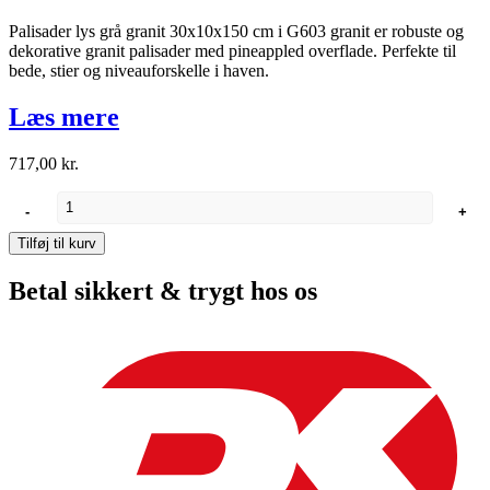
Palisader lys grå granit 30x10x150 cm i G603 granit er robuste og
dekorative granit palisader med pineappled overflade. Perfekte til
bede, stier og niveauforskelle i haven.
Læs mere
717,00
kr.
Palisader
-
+
lys
grå
Tilføj til kurv
granit
150
Betal sikkert & trygt hos os
antal