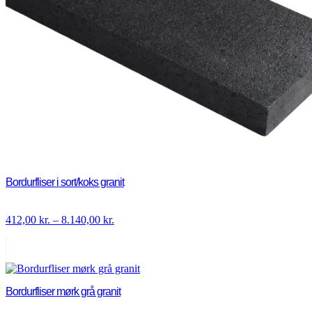
Bordurfliser i sort/koks granit
Prisinterval:
412,00
kr.
–
8.140,00
kr.
412,00 kr.
til
8.140,00 kr.
Bordurfliser mørk grå granit