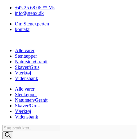
Videre
+45 25 68 06 ** Vis
til
info@stenx.dk
indhold
Om Stenexperten
kontakt
Alle varer
Stentæpper
Natursten/Granit
Skaver/Grus
Værktøj
Vidensbank
Alle varer
Stentæpper
Natursten/Granit
Skaver/Grus
Værktøj
Vidensbank
Products
search