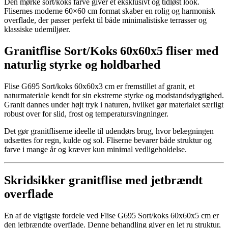
Den mørke sort/koks farve giver et eksklusivt og tidløst look.
Flisernes moderne 60×60 cm format skaber en rolig og harmonisk
overflade, der passer perfekt til både minimalistiske terrasser og
klassiske udemiljøer.
Granitflise Sort/Koks 60x60x5 fliser med
naturlig styrke og holdbarhed
Flise G695 Sort/koks 60x60x3 cm er fremstillet af granit, et
naturmateriale kendt for sin ekstreme styrke og modstandsdygtighed.
Granit dannes under højt tryk i naturen, hvilket gør materialet særligt
robust over for slid, frost og temperatursvingninger.
Det gør granitfliserne ideelle til udendørs brug, hvor belægningen
udsættes for regn, kulde og sol. Fliserne bevarer både struktur og
farve i mange år og kræver kun minimal vedligeholdelse.
Skridsikker granitflise med jetbrændt
overflade
En af de vigtigste fordele ved Flise G695 Sort/koks 60x60x5 cm er
den jetbrændte overflade. Denne behandling giver en let ru struktur,