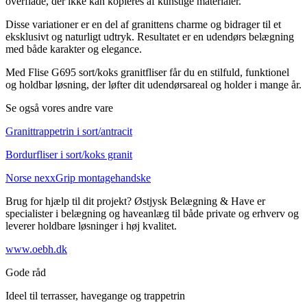
overflade, der ikke kan kopieres af kunstige materialer.
Disse variationer er en del af granittens charme og bidrager til et
eksklusivt og naturligt udtryk. Resultatet er en udendørs belægning
med både karakter og elegance.
Med Flise G695 sort/koks granitfliser får du en stilfuld, funktionel
og holdbar løsning, der løfter dit udendørsareal og holder i mange år.
Se også vores andre vare
Granittrappetrin i sort/antracit
Bordurfliser i sort/koks granit
Norse nexxGrip montagehandske
Brug for hjælp til dit projekt? Østjysk Belægning & Have er
specialister i belægning og haveanlæg til både private og erhverv og
leverer holdbare løsninger i høj kvalitet.
www.oebh.dk
Gode råd
Ideel til terrasser, havegange og trappetrin