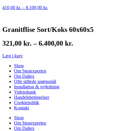
Prisinterval:
410,00
kr.
–
8.100,00
kr.
410,00 kr.
til
8.100,00 kr.
Granitflise Sort/Koks 60x60x5
Prisinterval:
321,00
kr.
–
6.400,00
kr.
321,00 kr.
Læg i kurv
til
6.400,00 kr.
Shop
Om Stenexperten
Om Daltex
Ofte stillede spørgsmål
Installation & vejledning
Vidensbank
Handelsbetingelser
Cookiepolitik
Kontakt
Shop
Om Stenexperten
Om Daltex