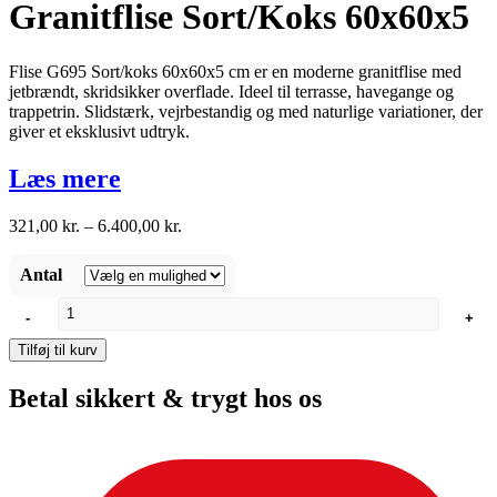
Granitflise Sort/Koks 60x60x5
Flise G695 Sort/koks 60x60x5 cm er en moderne granitflise med
jetbrændt, skridsikker overflade. Ideel til terrasse, havegange og
trappetrin. Slidstærk, vejrbestandig og med naturlige variationer, der
giver et eksklusivt udtryk.
Læs mere
Prisinterval:
321,00
kr.
–
6.400,00
kr.
321,00 kr.
til
Antal
6.400,00 kr.
Granitflise
-
+
Sort/Koks
60x60x5
Tilføj til kurv
antal
Betal sikkert & trygt hos os