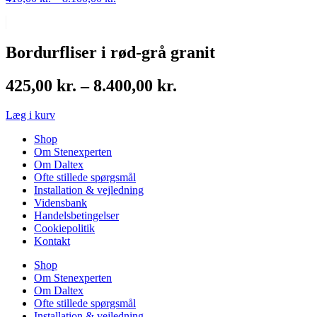
410,00 kr.
til
8.100,00 kr.
Bordurfliser i rød-grå granit
Prisinterval:
425,00
kr.
–
8.400,00
kr.
425,00 kr.
Læg i kurv
til
8.400,00 kr.
Shop
Om Stenexperten
Om Daltex
Ofte stillede spørgsmål
Installation & vejledning
Vidensbank
Handelsbetingelser
Cookiepolitik
Kontakt
Shop
Om Stenexperten
Om Daltex
Ofte stillede spørgsmål
Installation & vejledning