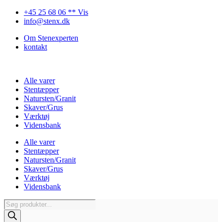
Videre
+45 25 68 06 ** Vis
til
info@stenx.dk
indhold
Om Stenexperten
kontakt
Alle varer
Stentæpper
Natursten/Granit
Skaver/Grus
Værktøj
Vidensbank
Alle varer
Stentæpper
Natursten/Granit
Skaver/Grus
Værktøj
Vidensbank
Products
search