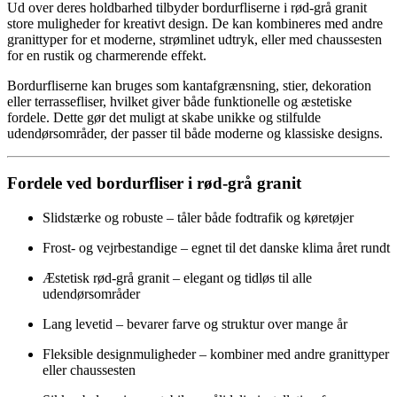
Ud over deres holdbarhed tilbyder bordurfliserne i rød-grå granit
store muligheder for kreativt design. De kan kombineres med andre
granittyper for et moderne, strømlinet udtryk, eller med chaussesten
for en rustik og charmerende effekt.
Bordurfliserne kan bruges som kantafgrænsning, stier, dekoration
eller terrassefliser, hvilket giver både funktionelle og æstetiske
fordele. Dette gør det muligt at skabe unikke og stilfulde
udendørsområder, der passer til både moderne og klassiske designs.
Fordele ved bordurfliser i rød-grå granit
Slidstærke og robuste – tåler både fodtrafik og køretøjer
Frost- og vejrbestandige – egnet til det danske klima året rundt
Æstetisk rød-grå granit – elegant og tidløs til alle
udendørsområder
Lang levetid – bevarer farve og struktur over mange år
Fleksible designmuligheder – kombiner med andre granittyper
eller chaussesten