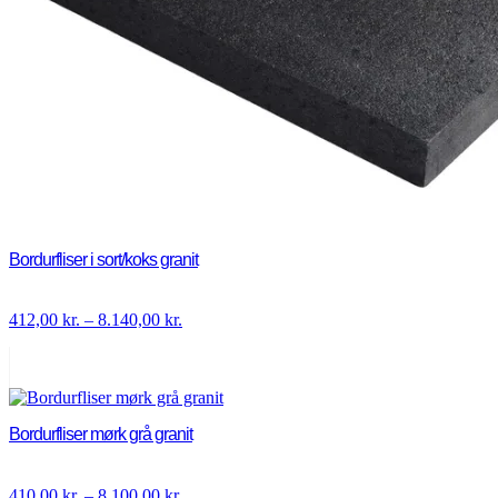
Bordurfliser i sort/koks granit
Prisinterval:
412,00
kr.
–
8.140,00
kr.
412,00 kr.
til
8.140,00 kr.
Bordurfliser mørk grå granit
Prisinterval:
410,00
kr.
–
8.100,00
kr.