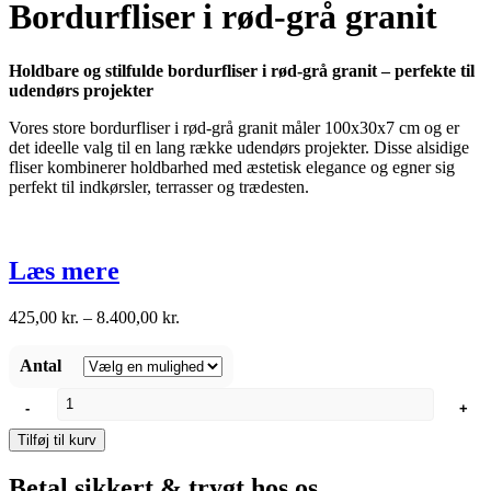
Bordurfliser i rød-grå granit
Holdbare og stilfulde bordurfliser i rød-grå granit – perfekte til
udendørs projekter
Vores store bordurfliser i rød-grå granit måler 100x30x7 cm og er
det ideelle valg til en lang række udendørs projekter. Disse alsidige
fliser kombinerer holdbarhed med æstetisk elegance og egner sig
perfekt til indkørsler, terrasser og trædesten.
Læs mere
Prisinterval:
425,00
kr.
–
8.400,00
kr.
425,00 kr.
til
Antal
8.400,00 kr.
Bordurfliser
-
+
i
rød-
Tilføj til kurv
grå
granit
Betal sikkert & trygt hos os