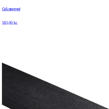
Grå stenmel
583,00
kr.