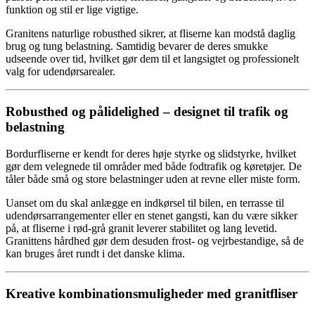
funktion og stil er lige vigtige.
Granitens naturlige robusthed sikrer, at fliserne kan modstå daglig
brug og tung belastning. Samtidig bevarer de deres smukke
udseende over tid, hvilket gør dem til et langsigtet og professionelt
valg for udendørsarealer.
Robusthed og pålidelighed – designet til trafik og
belastning
Bordurfliserne er kendt for deres høje styrke og slidstyrke, hvilket
gør dem velegnede til områder med både fodtrafik og køretøjer. De
tåler både små og store belastninger uden at revne eller miste form.
Uanset om du skal anlægge en indkørsel til bilen, en terrasse til
udendørsarrangementer eller en stenet gangsti, kan du være sikker
på, at fliserne i rød-grå granit leverer stabilitet og lang levetid.
Granittens hårdhed gør dem desuden frost- og vejrbestandige, så de
kan bruges året rundt i det danske klima.
Kreative kombinationsmuligheder med granitfliser