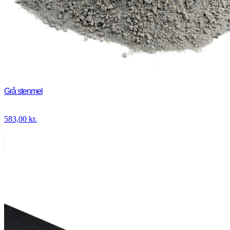
Grå stenmel
583,00
kr.