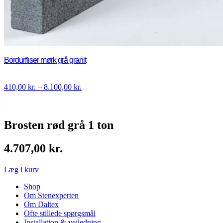
Bordurfliser mørk grå granit
Prisinterval:
410,00
kr.
–
8.100,00
kr.
410,00 kr.
til
8.100,00 kr.
Brosten rød grå 1 ton
4.707,00
kr.
Læg i kurv
Shop
Om Stenexperten
Om Daltex
Ofte stillede spørgsmål
Installation & vejledning