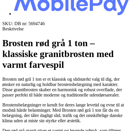
SKU: DB nr: 5694746
Beskrivelse
Brosten rød grå 1 ton –
klassiske granitbrosten med
varmt farvespil
Brosten rød grå 1 ton er et klassisk og slidstærkt valg til dig, der
ønsker en naturlig og holdbar brostensbelægning med karakter.
Disse granitbrosten skaber en harmonisk og robust overflade, der
passer perfekt til både moderne og traditionelle udendørsarealer.
Brostensbelægninger er kendt for deres lange levetid og evne til at
modstå hårde belastninger. Med Brosten rød grå 1 ton får du en
belægning, der tåler dagligt slid, trafik og det omskiftelige danske
klima uden at miste sin styrke eller æstetik.
Den rød grå granit giver et varmt og levende udtryk, som tilfører