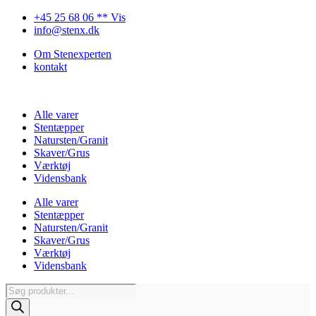
Videre
+45 25 68 06 ** Vis
til
info@stenx.dk
indhold
Om Stenexperten
kontakt
Alle varer
Stentæpper
Natursten/Granit
Skaver/Grus
Værktøj
Vidensbank
Alle varer
Stentæpper
Natursten/Granit
Skaver/Grus
Værktøj
Vidensbank
Products
search