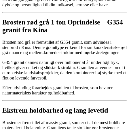
dybde og personlighed til din indkørsel, terrasse eller have.
Brosten rød grå 1 ton Oprindelse – G354
granit fra Kina
Brosten rød grå er fremstillet af G354 granit, som udvindes i
stenbrud i Kina. Denne granittype er kendt for sin karakteristiske rød
grå nuance og mellem-kornede struktur med mørke åretegninger.
G354 granit dannes naturligt over millioner af år under højt tryk,
hvilket giver en tæt og slidstærk struktur. Granitten anvendes bredt i
europæiske landskabsprojekter, da den kombinerer høj styrke med et
flot og levende farvespil.
Efter udvinding forarbejdes granitten til brosten, som bevarer
naturmaterialets karakter og holdbarhed.
Ekstrem holdbarhed og lang levetid
Brosten er fremstillet af massiv granit, som er et af de mest holdbare
materialer til belægning. Granittens tætte struktur gør brostenene