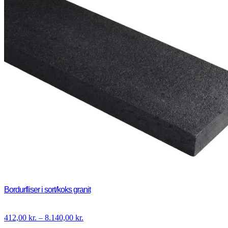
Bordurfliser i sort/koks granit
Prisinterval:
412,00
kr.
–
8.140,00
kr.
412,00 kr.