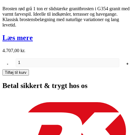
Brosten rød grå 1 ton er slidstærke granitbrosten i G354 granit med
varmt farvespil. Ideelle til indkørsler, terrasser og havegange.
Klassisk brostensbelægning med naturlige variationer og lang
levetid.
Læs mere
4.707,00
kr.
Brosten
-
+
rød
grå
Tilføj til kurv
1
ton
Betal sikkert & trygt hos os
antal