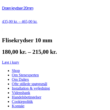
Dræn krydser 20mm
Prisinterval:
435,00
kr.
–
465,00
kr.
435,00 kr.
til
465,00 kr.
Flisekrydser 10 mm
Prisinterval:
180,00
kr.
–
215,00
kr.
180,00 kr.
Læg i kurv
til
215,00 kr.
Shop
Om Stenexperten
Om Daltex
Ofte stillede spørgsmål
Installation & vejledning
Vidensbank
Handelsbetingelser
Cookiepolitik
Kontakt