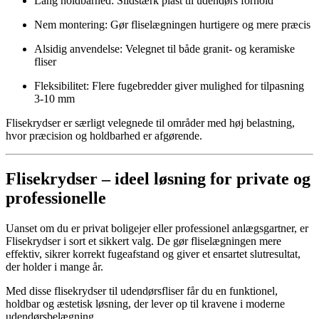
Lang holdbarhed: Slidstærk plast til udendørs forhold
Nem montering: Gør fliselægningen hurtigere og mere præcis
Alsidig anvendelse: Velegnet til både granit- og keramiske
fliser
Fleksibilitet: Flere fugebredder giver mulighed for tilpasning
3-10 mm
Flisekrydser er særligt velegnede til områder med høj belastning,
hvor præcision og holdbarhed er afgørende.
Flisekrydser – ideel løsning for private og
professionelle
Uanset om du er privat boligejer eller professionel anlægsgartner, er
Flisekrydser i sort et sikkert valg. De gør fliselægningen mere
effektiv, sikrer korrekt fugeafstand og giver et ensartet slutresultat,
der holder i mange år.
Med disse flisekrydser til udendørsfliser får du en funktionel,
holdbar og æstetisk løsning, der lever op til kravene i moderne
udendørsbelægning.