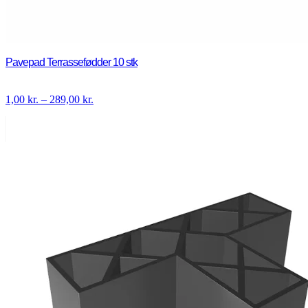
Pavepad Terrassefødder 10 stk
Prisinterval:
1,00
kr.
–
289,00
kr.
1,00 kr.
til
289,00 kr.