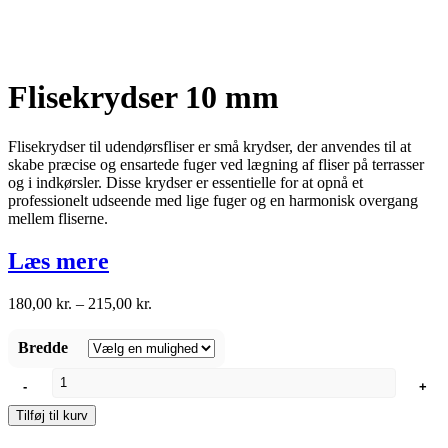
Flisekrydser 10 mm
Flisekrydser til udendørsfliser er små krydser, der anvendes til at
skabe præcise og ensartede fuger ved lægning af fliser på terrasser
og i indkørsler. Disse krydser er essentielle for at opnå et
professionelt udseende med lige fuger og en harmonisk overgang
mellem fliserne.
Læs mere
Prisinterval:
180,00
kr.
–
215,00
kr.
180,00 kr.
til
Bredde
215,00 kr.
Flisekrydser
-
+
10
mm
Tilføj til kurv
antal