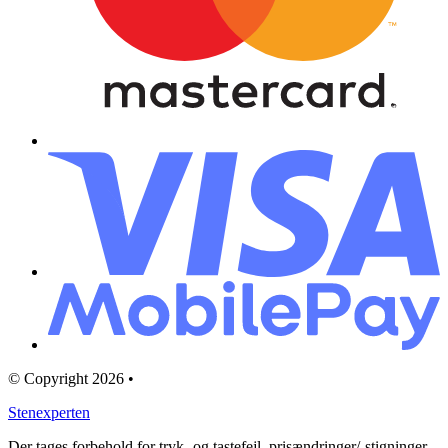
© Copyright 2026 •
Stenexperten
Der tages forbehold for tryk- og tastefejl, prisændringer/-stigninger