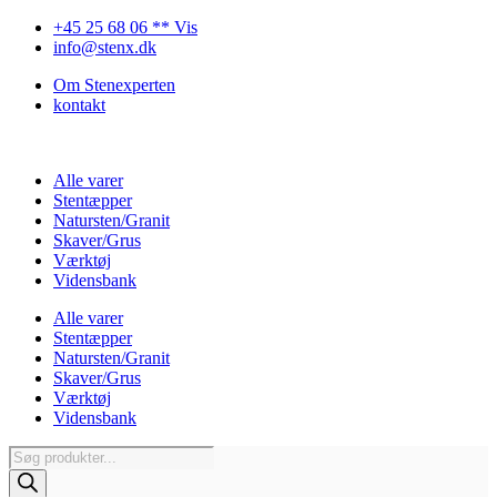
Videre
+45 25 68 06 ** Vis
til
info@stenx.dk
indhold
Om Stenexperten
kontakt
Alle varer
Stentæpper
Natursten/Granit
Skaver/Grus
Værktøj
Vidensbank
Alle varer
Stentæpper
Natursten/Granit
Skaver/Grus
Værktøj
Vidensbank
Products
search